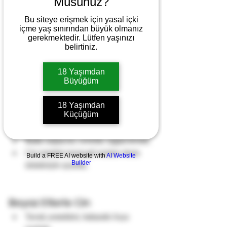
Müsünüz?
Bu siteye erişmek için yasal içki
içme yaş sınırından büyük olmanız
gerekmektedir. Lütfen yaşınızı
belirtiniz.
18 Yaşımdan
Büyüğüm
18 Yaşımdan
Cin Yemek Eşleşmeleri
Küçüğüm
Deniz Ürünleri ile Cin
Balık carpaccio, ceviche, ızgara levrek.
Cin içindeki turunçgil notaları deniz 
Build a FREE AI website with
AI Website
Builder
ürünleriyle uyumlu.
Beyaz Etlerle Cin
Tavuk yemekleri, baharatlı Asya 