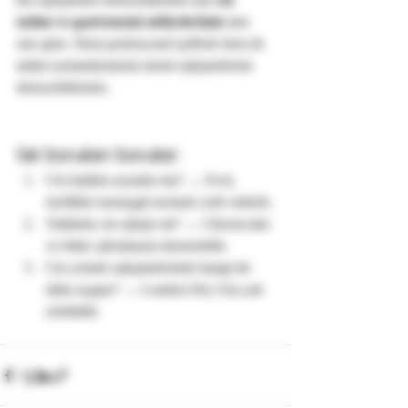
tadım ve gastronomi atölyelerimiz
 tam 
size göre. Hem profesyonel şeflerle hem de 
tadım uzmanlarımızla menü eşleşmelerini 
deneyebilirsiniz.
Sık Sorulan Sorular:
Cin balıkla uyumlu mu? → Evet, 
özellikle turunçgil aromalı craft cinlerle.
Tatlılarla cin eşleşir mi? → Cheesecake 
ve bitter çikolatayla denenebilir.
Cin yemek eşleşmelerinde hangi tür 
daha uygun? → London Dry Gin çok 
yönlüdür.