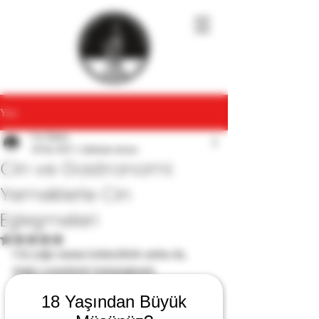
Yazı
Cin Tadımı
28 Eki 2025
1 dakikada okunur
Cin ve Gastronomi:
Yemeklerle Cin
Eşleşmeleri
5 üzerinden NaN yıldız
Cin çoğu zaman kokteyllerle anılsa da, 
doğru yemeklerle buluştuğunda 
gastronomide eşsiz eşleşmeler yaratır.
18 Yaşından Büyük