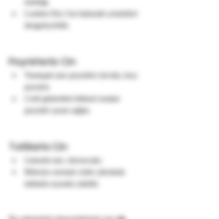
mutfağı.
London Dry Gin baharatlı yemekleri 
dengeleyebilir.
Peynirlerle Cin
Yumuşak taze peynirler (ricotta, keçi 
peyniri).
Craft ginlerdeki bitkisel notalar 
peynirle uyum sağlar.
Tatlılarla Cin
Limonlu tart, cheesecake.
Biberiye aromalı cinler çikolatalı 
tatlılarla uyumlu olabilir.
Bu eşleşmeleri deneyimlemek için 
cin 